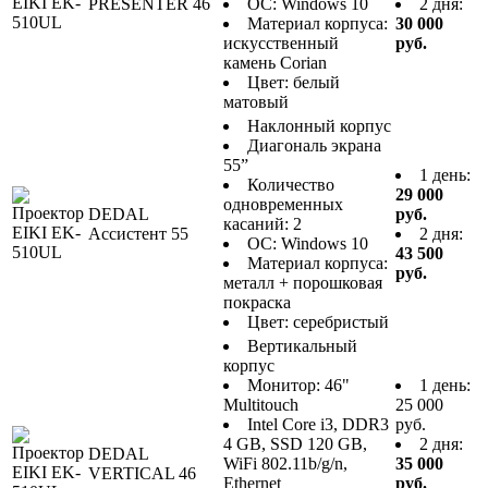
PRESENTER 46
ОС: Windows 10
2 дня:
Материал корпуса:
30 000
искусственный
руб.
камень Corian
Цвет: белый
матовый
Наклонный корпус
Диагональ экрана
55”
1 день:
Количество
29 000
одновременных
DEDAL
руб.
касаний: 2
Ассистент 55
2 дня:
ОС: Windows 10
43 500
Материал корпуса:
руб.
металл + порошковая
покраска
Цвет: серебристый
Вертикальный
корпус
Монитор: 46"
1 день:
Multitouch
25 000
Intel Core i3, DDR3
руб.
4 GB, SSD 120 GB,
2 дня:
DEDAL
WiFi 802.11b/g/n,
35 000
VERTICAL 46
Ethernet
руб.