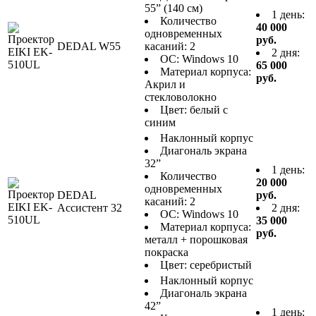
55” (140 см)
1 день:
Количество
40 000
одновременных
руб.
DEDAL W55
касаний: 2
2 дня:
ОС: Windows 10
65 000
Материал корпуса:
руб.
Акрил и
стекловолокно
Цвет: белый с
синим
Наклонный корпус
Диагональ экрана
32”
1 день:
Количество
20 000
одновременных
DEDAL
руб.
касаний: 2
Ассистент 32
2 дня:
ОС: Windows 10
35 000
Материал корпуса:
руб.
металл + порошковая
покраска
Цвет: серебристый
Наклонный корпус
Диагональ экрана
42”
1 день: