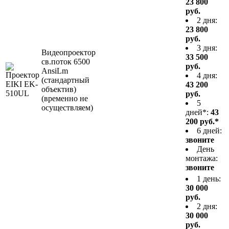
23 800
руб.
2 дня:
23 800
руб.
3 дня:
Видеопроектор
33 500
св.поток 6500
руб.
AnsiLm
4 дня:
(стандартный
43 200
объектив)
руб.
(временно не
5
осуществляем)
дней*:
43
200 руб.*
6 дней:
звоните
День
монтажа:
звоните
1 день:
30 000
руб.
2 дня:
30 000
руб.