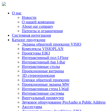
О нас
Новости
О нашей компании
About our company
Патенты и ограничения
Системная интеграция
Каталог продукции
Экраны обратной проекции VISIO
Комплексы VISIOPLAN
Проекторы EIKI
Интерактивный пол I-Floor
Интерактивный бар I-Bar
Интерактивные столы
Проекционные витрины
3D стереопроекция
Пленки обратной проекции
Проекционные экраны MW
Интерактивная стена I-Wall
Интерактивные системы
Виртуальный промоутер
Звуковое оборудование ProAudio и Public Address
Акссесуары