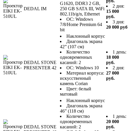
руб.
G1620, DDR3 2 GB,
2 дня:
DEDAL IM
250 GB SATA III, WiFi
15 000
802.11b/g/n, Ethernet
руб.
ОС: Windows
3 дня:
7/8/Home Premium 64
20 000 руб
bit
Наклонный корпус
Диагональ экрана
42” (107 см)
Количество
1 день:
одновременных
18 000
DEDAL STONE
касаний: 2
руб.
PRESENTER 42
ОС: Windows 10
2 дня:
Материал корпуса:
27 000
искусственный
руб.
камень Corian
Цвет: белый
матовый
Наклонный корпус
Диагональ экрана
46” (118 см)
Количество
1 день:
одновременных
20 000
DEDAL STONE
касаний: 2
руб.