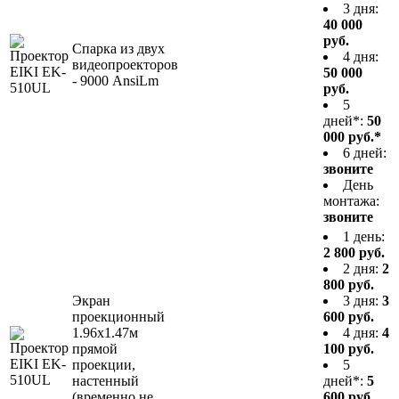
3 дня:
40 000
руб.
Спарка из двух
4 дня:
видеопроекторов
50 000
- 9000 AnsiLm
руб.
5
дней*:
50
000 руб.*
6 дней:
звоните
День
монтажа:
звоните
1 день:
2 800 руб.
2 дня:
2
800 руб.
Экран
3 дня:
3
проекционный
600 руб.
1.96x1.47м
4 дня:
4
прямой
100 руб.
проекции,
5
настенный
дней*:
5
(временно не
600 руб.