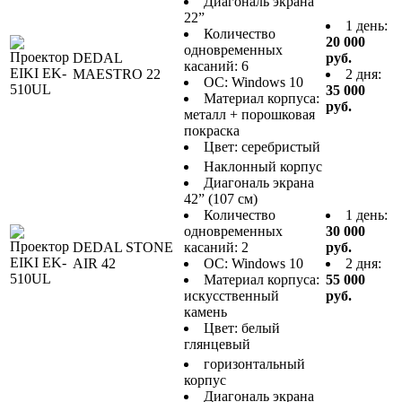
Диагональ экрана
22”
1 день:
Количество
20 000
одновременных
DEDAL
руб.
касаний: 6
MAESTRO 22
2 дня:
ОС: Windows 10
35 000
Материал корпуса:
руб.
металл + порошковая
покраска
Цвет: серебристый
Наклонный корпус
Диагональ экрана
42” (107 см)
Количество
1 день:
одновременных
30 000
DEDAL STONE
касаний: 2
руб.
AIR 42
ОС: Windows 10
2 дня:
Материал корпуса:
55 000
искусственный
руб.
камень
Цвет: белый
глянцевый
горизонтальный
корпус
Диагональ экрана