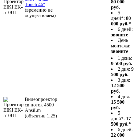
80 000
Touch 46"
руб.
(временно не
5
осуществляем)
дней*:
80
000 руб.*
6 дней:
звоните
День
монтажа:
звоните
1 день:
9 500 руб.
2 дня:
9
500 руб.
3 дня:
12 500
руб.
4 дня:
Видеопроектор
15 500
св.поток 4500
руб.
AnsiLm
5
(объектив 1.25)
дней*:
17
500 руб.*
6 дней:
22 000