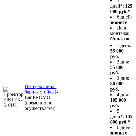
5
дней*:
125
000 руб.*
6 дней:
звоните
День
монтажа:
б/платно
1 день:
55 000
руб.
2 дня:
55 000
руб.
3 дня:
80 000
Интерактивная
руб.
барная стойка
I-
4 дня:
Bar PROMO
105 000
(временно не
руб.
осуществляем)
5
дней*:
105
000 руб.*
6 дней:
звоните