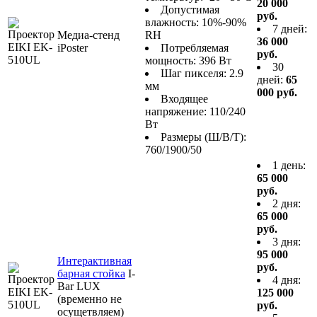
20 000
Допустимая
руб.
влажность: 10%-90%
7 дней:
Медиа-стенд
RH
36 000
iPoster
Потребляемая
руб.
мощность: 396 Вт
30
Шаг пикселя: 2.9
дней:
65
мм
000 руб.
Входящее
напряжение: 110/240
Вт
Размеры (Ш/В/Т):
760/1900/50
1 день:
65 000
руб.
2 дня:
65 000
руб.
3 дня:
95 000
Интерактивная
руб.
барная стойка
I-
4 дня:
Bar LUX
125 000
(временно не
руб.
осущетвляем)