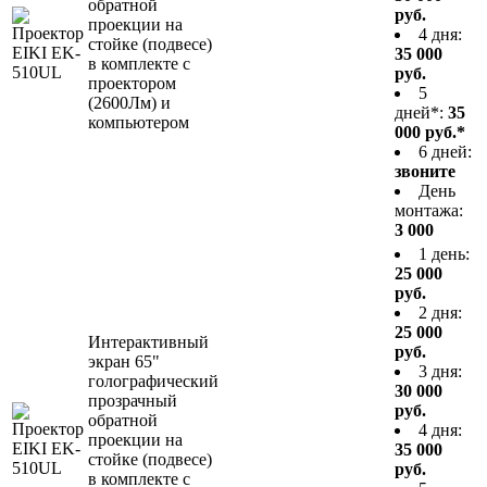
обратной
руб.
проекции на
4 дня:
стойке (подвесе)
35 000
в комплекте с
руб.
проектором
5
(2600Лм) и
дней*:
35
компьютером
000 руб.*
6 дней:
звоните
День
монтажа:
3 000
1 день:
25 000
руб.
2 дня:
25 000
Интерактивный
руб.
экран 65"
3 дня:
голографический
30 000
прозрачный
руб.
обратной
4 дня:
проекции на
35 000
стойке (подвесе)
руб.
в комплекте с