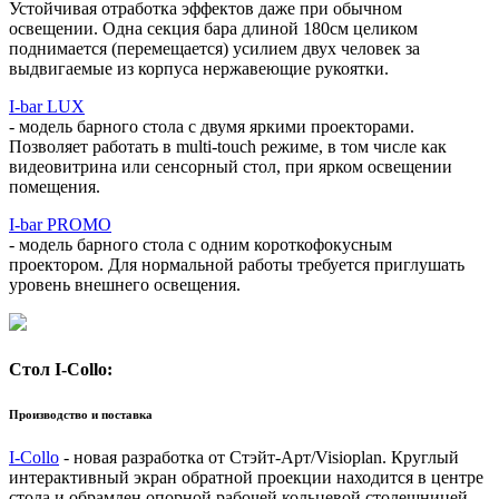
Устойчивая отработка эффектов даже при обычном
освещении. Одна секция бара длиной 180см целиком
поднимается (перемещается) усилием двух человек за
выдвигаемые из корпуса нержавеющие рукоятки.
I-bar LUX
- модель барного стола с двумя яркими проекторами.
Позволяет работать в multi-touch режиме, в том числе как
видеовитрина или сенсорный стол, при ярком освещении
помещения.
I-bar PROMO
- модель барного стола с одним короткофокусным
проектором. Для нормальной работы требуется приглушать
уровень внешнего освещения.
Стол I-Collo:
Производство и поставка
I-Collo
- новая разработка от Стэйт-Арт/Visioplan. Круглый
интерактивный экран обратной проекции находится в центре
стола и обрамлен опорной рабочей кольцевой столешницей