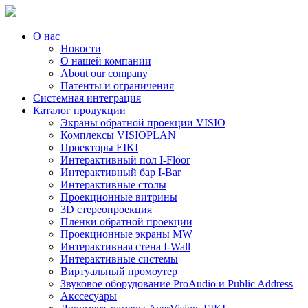
О нас
Новости
О нашей компании
About our company
Патенты и ограничения
Системная интеграция
Каталог продукции
Экраны обратной проекции VISIO
Комплексы VISIOPLAN
Проекторы EIKI
Интерактивный пол I-Floor
Интерактивный бар I-Bar
Интерактивные столы
Проекционные витрины
3D стереопроекция
Пленки обратной проекции
Проекционные экраны MW
Интерактивная стена I-Wall
Интерактивные системы
Виртуальный промоутер
Звуковое оборудование ProAudio и Public Address
Акссесуары